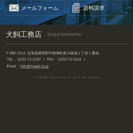


メールフォーム
資料請求
犬飼工務店
inugai koumuten
〒086-1014
北海道標津郡中標津町東14条南１丁目１番地
TEL :
0153-72-2187
/
FAX : 0153-73-3316
/
Email :
info@inugai.co.jp
© 2005-2017 inugai koumuten Co., Ltd. All rights Reserved.