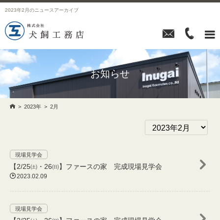
2023年2月のニュースアーカイブ



お知らせ

>
2023年
>
2月
現場見学会
【2/25㈯・26㈰】ファースの家 完成現場見学会

2023.02.09
現場見学会